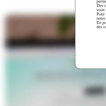
perme
Des c
vous 
Pour 
notre
En po
des c