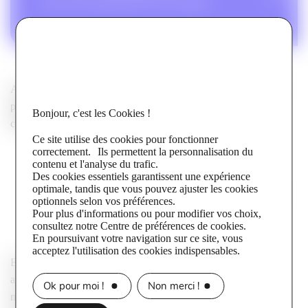
mots-clés positionnés sur Google.
Avec ces résultats,
Lou Tiny House
est désormais solidement
positionné pour continuer à croître et à attirer de nouveaux
Bonjour, c'est les Cookies !
clients passionnés par l’univers des Tiny Houses 🌿🚐
Ce site utilise des cookies pour fonctionner
correctement. Ils permettent la personnalisation du
contenu et l'analyse du trafic.
Des cookies essentiels garantissent une expérience
Quelle stratégie mise en
optimale, tandis que vous pouvez ajuster les cookies
optionnels selon vos préférences.
Pour plus d'informations ou pour modifier vos choix,
place ?
consultez notre Centre de préférences de cookies.
En poursuivant votre navigation sur ce site, vous
acceptez l'utilisation des cookies indispensables.
En tant qu’
agence experte en SEO
, en collaboration
avec
PBO Design
,
Premiere.Page
a adopté une approche
Ok pour moi !
Non merci !
méthodique et ciblée pour
améliorer la visibilité
de Lou Tiny