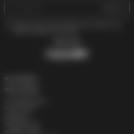
Envoyer
J'accepte de recevoir vos e-mails et confirme avoir pris connaissance de votre
politique de confidentialité et mentions légales.
Suivez nous
Nos expertises
Nous contacter
SAS PREMIERE PAGE
39 route de Pitoys
64600 Anglet
info@premiere.page
+33(0)5 64 11 58 36