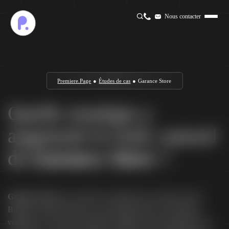
Nous contacter
Premiere.Page
●
Études de cas
●
Garance Store
Quelle stratégie a
augmenté le trafic naturel
de
Garance Store
?
Garance Store
est un salon de coiffure bio et naturel, situé à
Biarritz et Saint-Jean-de-Luz, spécialisé dans les colorations
végétales et la vente de produits capillaires écoresponsables. En