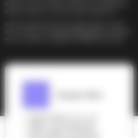
plus de ses services de coiffure, Garance Store a développé une
boutique en ligne pour vendre des produits capillaires bio.
Après une refonte de site par une précédente agence, Garance
Store a fait appel à notre
agence de référencement
pour optimiser
leur site e-commerce et augmenter la visibilité de leur activité.
Garance Store
Secteur d'activité
: Beauté et santé
Mission
:
Accompagnement SEO
CMS
:
Wordpress
-
WooCommerce