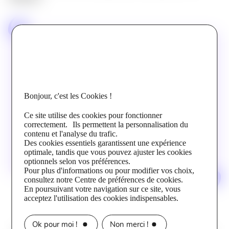
L’avis d’expert de Premiere.Page : un
hébergeur attentif à la sécurité contribue donc
directement à
la stabilité de votre
positionnement SEO
. En évitant les
Bonjour, c'est les Cookies !
interruptions de service et les failles de
Ce site utilise des cookies pour fonctionner
sécurité, vous renforcez non seulement votre
correctement. Ils permettent la personnalisation du
contenu et l'analyse du trafic.
visibilité, mais aussi la crédibilité de votre
Des cookies essentiels garantissent une expérience
optimale, tandis que vous pouvez ajuster les cookies
marque.
optionnels selon vos préférences.
Pour plus d'informations ou pour modifier vos choix,
consultez notre Centre de préférences de cookies.
En poursuivant votre navigation sur ce site, vous
acceptez l'utilisation des cookies indispensables.
Hébergement et
Ok pour moi !
Non merci !